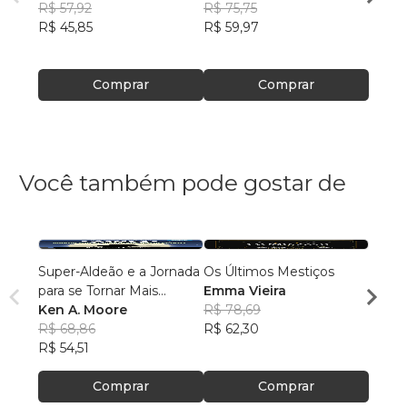
R$ 57,92
R$ 75,75
R$ 87
R$ 45,85
R$ 59,97
R$ 69
Comprar
Comprar
Você também pode gostar de
Super-Aldeão e a Jornada
Os Últimos Mestiços
LA CI
para se Tornar Mais
Emma Vieira
Laris
Interessante!
Ken A. Moore
R$ 78,69
R$ 48
R$ 68,86
R$ 62,30
R$ 38
R$ 54,51
Comprar
Comprar