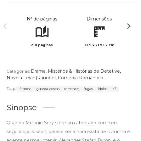
Nº de páginas
Dimensões
210 páginas
13.9 x 21 x 1.2 cm
Preto 
Drama
,
Mistérios & Histórias de Detetive
,
Categorias:
Novela Leve (Ranobe)
,
Comédia Romântica
Tags:
famosa
guarda-costas
romance
fugas
ídolos
+7
Sinopse
Quando Melanie Sory sofre um atentado com seu
segurança Joseph, parece ser a hora exata de sua irmã e
agente pessoal intervir. Alexander Stefan Byron, é o