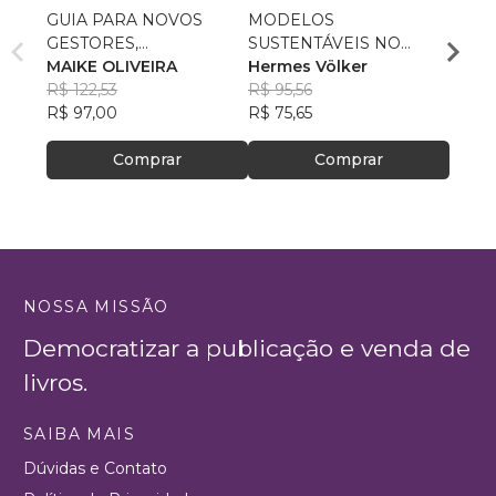
GUIA PARA NOVOS
MODELOS
Não t
GESTORES,
SUSTENTÁVEIS NO
arrisca
SECRETÁRIOS,
MAIKE OLIVEIRA
SETOR PÚBLICO
Hermes Völker
Eman
CONTROLADORES E
R$ 122,53
R$ 95,56
R$ 44
PROCURADORES
R$ 97,00
R$ 75,65
R$ 35,
Comprar
Comprar
NOSSA MISSÃO
Democratizar a publicação e venda de
livros.
SAIBA MAIS
Dúvidas e Contato