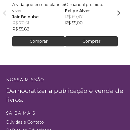
A vida que eu não planejei
O manual proibido:
Um Gr
viver
Felipe Alves
Eduar
Jair Beloube
R$ 69,47
R$ 43
R$ 70,51
R$ 55,00
R$ 34
R$ 55,82
Comprar
Comprar
NOSSA MISSÃO
Democratizar a publicação e venda de
livros.
SAIBA MAIS
Dúvidas e Contato