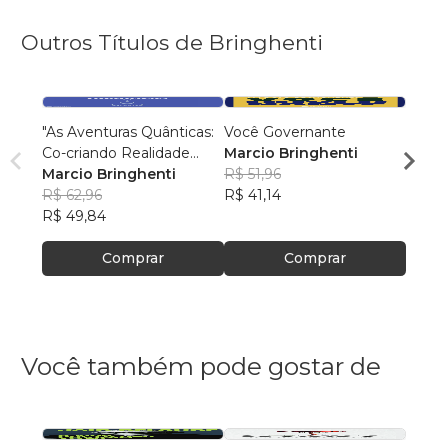
Outros Títulos de Bringhenti
"As Aventuras Quânticas:
Você Governante
Viage
Co-criando Realidade
Marcio Bringhenti
para 
com a Bíblia"
Marcio Bringhenti
R$ 51,96
Marci
R$ 62,96
R$ 41,14
R$ 40
R$ 49,84
R$ 32,
Comprar
Comprar
Você também pode gostar de