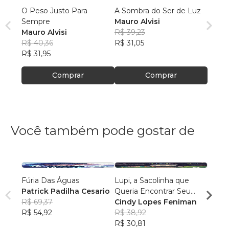
O Peso Justo Para
A Sombra do Ser de Luz
Sempre
Mauro Alvisi
Mauro Alvisi
R$ 39,23
R$ 40,36
R$ 31,05
R$ 31,95
Comprar
Comprar
Você também pode gostar de
Fúria Das Águas
Lupi, a Sacolinha que
Minha
Patrick Padilha Cesario
Queria Encontrar Seu
M. M. 
R$ 69,37
Lugar
Cindy Lopes Feniman
R$ 55,
R$ 54,92
R$ 38,92
R$ 43
R$ 30,81