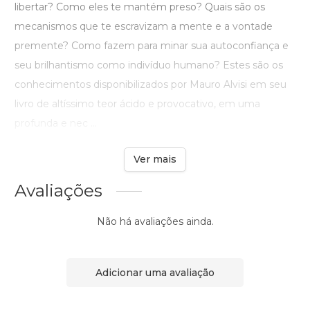
libertar? Como eles te mantém preso? Quais são os
mecanismos que te escravizam a mente e a vontade
premente? Como fazem para minar sua autoconfiança e
seu brilhantismo como indivíduo humano? Estes são os
conhecimentos disponibilizados por Mauro Alvisi em seu
livro de altíssimo teor ácido e provocativo, em uma
profunda e nec ...
Ver mais
Avaliações
Não há avaliações ainda.
Adicionar uma avaliação