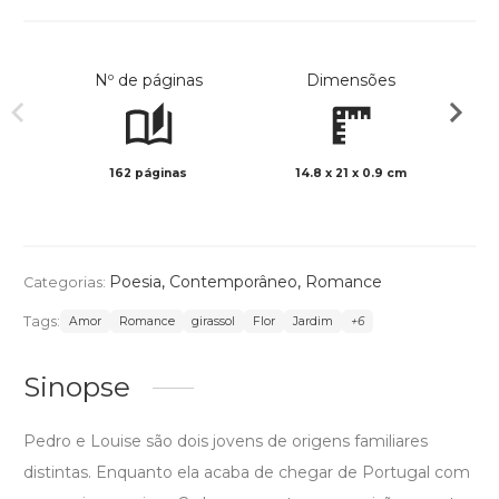
Nº de páginas
Dimensões
162 páginas
14.8 x 21 x 0.9 cm
Preto 
Poesia
,
Contemporâneo
,
Romance
Categorias:
Tags:
Amor
Romance
girassol
Flor
Jardim
+6
Sinopse
Pedro e Louise são dois jovens de origens familiares
distintas. Enquanto ela acaba de chegar de Portugal com