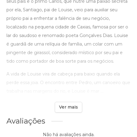
seus pais e o primo Carlos, que nutre uma paixão secreta
por ela, Santiago, pai de Louise, veio para auxiliar seu
próprio pai a enfrentar a falência de seu negócio,
localizado na pequena cidade de Caxias, famosa por ser o
lar do saudoso e renomado poeta Gonçalves Dias. Louise
é guardiã de uma relíquia de família, um colar com um
pingente de girassol, considerado místico por seu pai e
tido como portador de boa sorte para os negócios.
A vida de Louise vira de cabeça para baixo quando ela
perde essa joia. O encontro entre Pedro, um canoeiro que
trabalha nas margens do rio, e Louise é mar ...
Ver mais
Avaliações
Não há avaliações ainda.