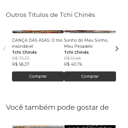
Outros Títulos de Tchi Chinês
DANÇA DAS ASAS: O trio
Sonho do Meu Sonho,
LOUIS
insondável
Meu Pesadelo
TCHI
Tchi Chinês
Tchi Chinês
R$ 56
R$ 73,73
R$ 51,48
R$ 44
R$ 58,37
R$ 40,76
Comprar
Comprar
Você também pode gostar de