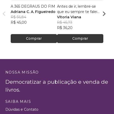
A 365 DEGRAUS DO FIM
Antes de ir, lembre-se
Em To
Adriana C. A. Figueiredo
que eu sempre te falei
Deby
R$ 56,84
que seria amor
Vitoria Viana
R$ 56
R$ 45,00
R$ 45,73
R$ 44
R$ 36,20
Comprar
Comprar
NOSSA MISSÃO
Democratizar a publicação e venda de
livros.
SAIBA MAIS
Dúvidas e Contato