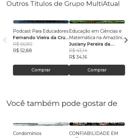
Outros Títulos de Grupo MultiAtual
Podcast Para Educadores
Educação em Ciências e
Linguí
Fernando Vieira da Cruz
Matemática na Amazônia
Cultu
(Fernandinho Cruz)
R$ 66,80
Legal: Pesquisas e
Jusiany Pereira da
Histór
Érica
R$ 52,88
Práticas Pedagógicas
Cunha dos Santos
R$ 43,14
Carva
R$ 42
R$ 34,16
R$ 33
Comprar
Comprar
Você também pode gostar de
Condomínios
CONFIABILIDADE EM
O MS