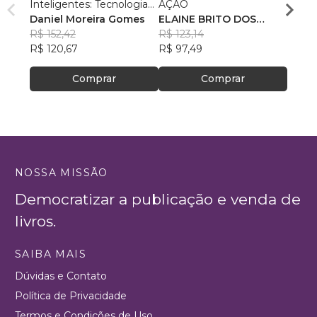
Inteligentes: Tecnologias
AÇÃO
Ricar
e Táticas para uma
Daniel Moreira Gomes
ELAINE BRITO DOS
Pinhe
R$ 94
Gestão Eficaz.
R$ 152,42
SANTOS SEPULVEDA
R$ 123,14
R$ 75
R$ 120,67
R$ 97,49
Comprar
Comprar
NOSSA MISSÃO
Democratizar a publicação e venda de
livros.
SAIBA MAIS
Dúvidas e Contato
Política de Privacidade
Termos e Condições de Uso