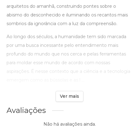
arquitetos do amanhã, construindo pontes sobre o
abismo do desconhecido e iluminando os recantos mais
sombrios da ignorância com a luz da compreensão.
Ao longo dos séculos, a humanidade tem sido marcada
por uma busca incessante pelo entendimento mais
profundo do mundo que nos cerca e pelas ferramentas
para moldar esse mundo de acordo com nossas
aspirações. É nesse contexto que a ciência e a tecnologia
emergem como as bússolas e as l ...
Ver mais
Avaliações
Não há avaliações ainda.