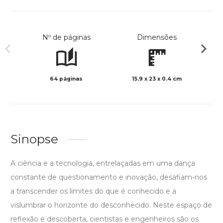
Nº de páginas
Dimensões
64 páginas
15.9 x 23 x 0.4 cm
Preto 
Sinopse
A ciência e a tecnologia, entrelaçadas em uma dança
constante de questionamento e inovação, desafiam-nos
a transcender os limites do que é conhecido e a
vislumbrar o horizonte do desconhecido. Neste espaço de
reflexão e descoberta, cientistas e engenheiros são os