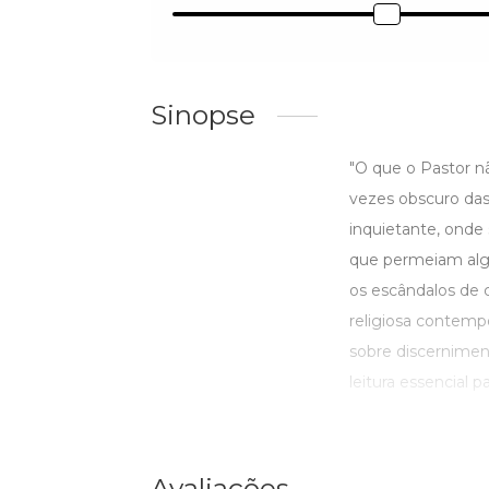
Sinopse
"O que o Pastor n
vezes obscuro das 
inquietante, onde 
que permeiam algu
os escândalos de 
religiosa contemp
sobre discernimen
leitura essencial par
Avaliações