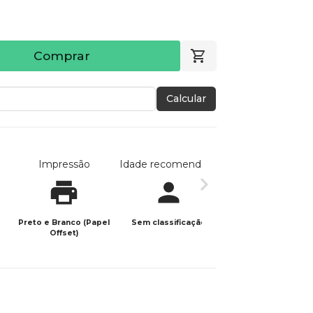
Comprar
Calcular
Impressão
Idade recomendada
Data de publicaç
Preto e Branco (Papel
Sem classificação
11/04/2024
Offset)