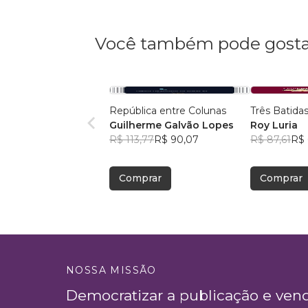
Você também pode gosta
República entre Colunas
Três Batidas
Guilherme Galvão Lopes
Roy Luria
R$ 113,77
R$ 90,07
R$ 87,61
R$ 
Comprar
Comprar
NOSSA MISSÃO
Democratizar a publicação e ven