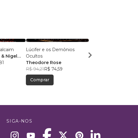
balcaim
Lúcifer e os Demônios
Léxico da Maçonaria
& Nigel
Ocultos
Albert G. Mackey
81
Theodore Rose
R$ 126,70
R$ 100,31
R$ 94,21
R$ 74,59
Comprar
Comprar
SIGA-NOS