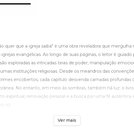
ão quer que a igreja saiba" é uma obra reveladora que mergulh
igrejas evangélicas. Ao longo de suas páginas, o leitor é guiado
são exploradas as intricadas teias de poder, manipulação emocio
mas instituições religiosas. Desde os meandros das convenções
crimes encobertos, cada capítulo desvenda camadas profundas d
orânea. No entanto, em meio às sombras, também há luz: o livro
to espiritual, renovação pessoal e a busca por uma fé autêntica
a aq ...
Ver mais