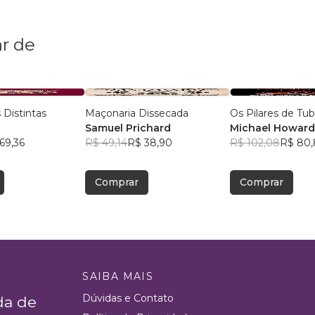
r de
 Distintas
Maçonaria Dissecada
Os Pilares de Tu
Samuel Prichard
Michael Howard 
69,36
R$ 49,14
R$ 38,90
Jackson
R$ 102,08
R$ 80,
Comprar
Comprar
SAIBA MAIS
Dúvidas e Contato
da de