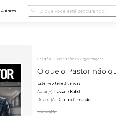
Autores
Religião
Instituições & Organizações
O que o Pastor não qu
Este livro teve 3 vendas
Autor(a):
Flaviano Batista
Revisor(a):
Rômulo Fernandes
R$ 83,82