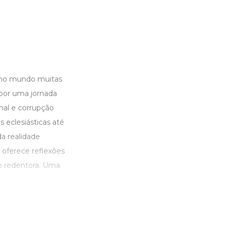
a no mundo muitas
 por uma jornada
nal e corrupção
 eclesiásticas até
a realidade
 oferece reflexões
 e redentora. Uma