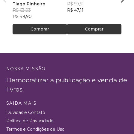
Tiago Pinheiro
R$ 59,51
EMÍL
R$ 63,03
R$ 47,11
OLIV
R$ 72
R$ 49,90
R$ 57
Comprar
Comprar
NOSSA MISSÃO
Democratizar a publicação e venda de
livros.
SAIBA MAIS
Dúvidas e Contato
Política de Privacidade
Termos e Condições de Uso