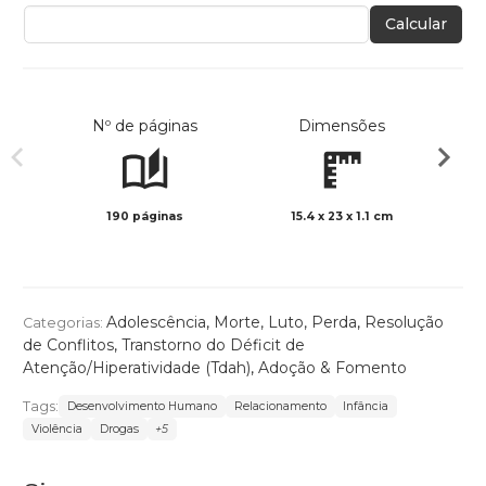
Calcular
Nº de páginas
Dimensões
190 páginas
15.4 x 23 x 1.1 cm
Preto 
Adolescência
,
Morte, Luto, Perda
,
Resolução
Categorias:
de Conflitos
,
Transtorno do Déficit de
Atenção/Hiperatividade (Tdah)
,
Adoção & Fomento
Tags:
Desenvolvimento Humano
Relacionamento
Infância
Violência
Drogas
+5