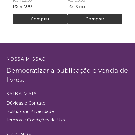
CONTROLADORES E
R$ 122,53
R$ 95,56
R$ 44
PROCURADORES
R$ 97,00
R$ 75,65
R$ 35,
Comprar
Comprar
NOSSA MISSÃO
Democratizar a publicação e venda de
livros.
SAIBA MAIS
Dúvidas e Contato
Política de Privacidade
Termos e Condições de Uso
SIGA-NOS