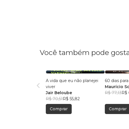
Você também pode gosta
A vida que eu não planejei
60 dias par
viver
Maurício So
Jair Beloube
R$ 77,13
R$ 
R$ 70,51
R$ 55,82
Comprar
Comprar