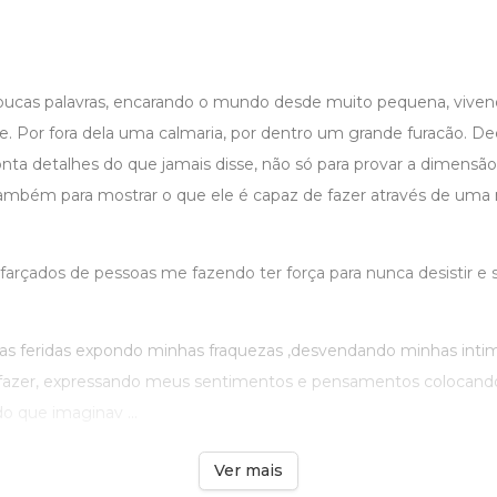
ucas palavras, encarando o mundo desde muito pequena, viven
. Por fora dela uma calmaria, por dentro um grande furacão. Dec
nta detalhes do que jamais disse, não só para provar a dimens
também para mostrar o que ele é capaz de fazer através de u
sfarçados de pessoas me fazendo ter força para nunca desistir 
as feridas expondo minhas fraquezas ,desvendando minhas inti
fazer, expressando meus sentimentos e pensamentos colocando
do que imaginav ...
Ver mais