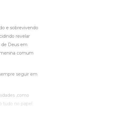
do e sobrevivendo
idindo revelar
ão de Deus em
ma menina comum
e sempre seguir em
midades ,como
 tudo no papel