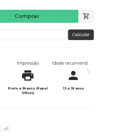
Comprar
Calcular
Impressão
Idade recomendada
Data de publicaç
Preto e Branco (Papel
13 a 18 anos
01/03/2021
Offset)
+3