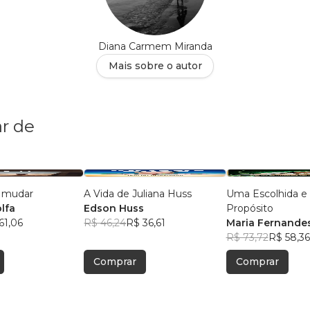
Diana Carmem Miranda
Mais sobre o autor
r de
a mudar
A Vida de Juliana Huss
Uma Escolhida e
lfa
Edson Huss
Propósito
61,06
R$ 46,24
R$ 36,61
Maria Fernande
R$ 73,72
R$ 58,36
Comprar
Comprar