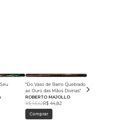
 Seu
"Do Vaso de Barro Quebrado
Do sonho à realização
ao Ouro das Mãos Divinas"
Milton Schivani
s
ROBERTO MAJOLLO
(Organizador)
R$ 59,16
R$ 46,84
, +14
R$ 56,62
R$ 44,82
Comprar
Comprar