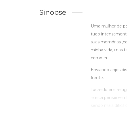
Sinopse
Uma mulher de po
tudo intensamente
suas memórias ,co
minha vida, mas 
como eu.
Enviando anjos di
frente.
Tocando em antig
nunca pensei em 
sendo mais difícil 