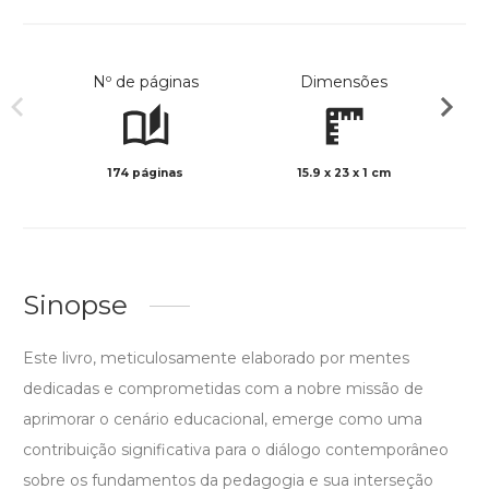
Nº de páginas
Dimensões
174 páginas
15.9 x 23 x 1 cm
Preto 
Sinopse
Este livro, meticulosamente elaborado por mentes
dedicadas e comprometidas com a nobre missão de
aprimorar o cenário educacional, emerge como uma
contribuição significativa para o diálogo contemporâneo
sobre os fundamentos da pedagogia e sua interseção