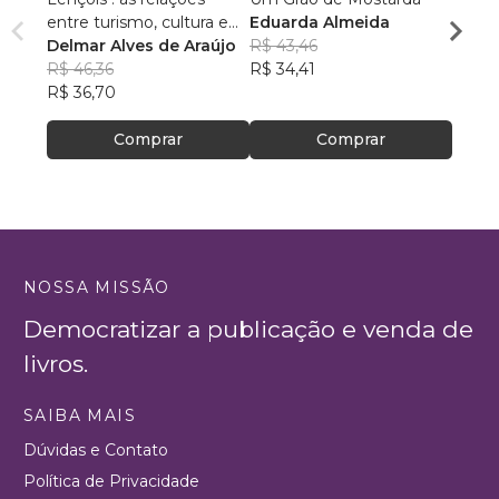
entre turismo, cultura e
Eduarda Almeida
Aulas 
ambiente
Delmar Alves de Araújo
R$ 43,46
PhD(c
R$ 46,36
R$ 34,41
R$ 63
R$ 36,70
R$ 50
Comprar
Comprar
NOSSA MISSÃO
Democratizar a publicação e venda de
livros.
SAIBA MAIS
Dúvidas e Contato
Política de Privacidade