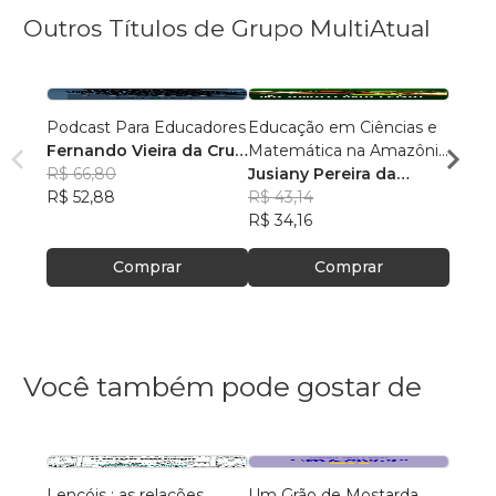
Outros Títulos de Grupo MultiAtual
Podcast Para Educadores
Educação em Ciências e
Linguí
Fernando Vieira da Cruz
Matemática na Amazônia
Cultu
(Fernandinho Cruz)
R$ 66,80
Legal: Pesquisas e
Jusiany Pereira da
Histór
Érica
R$ 52,88
Práticas Pedagógicas
Cunha dos Santos
R$ 43,14
Carva
R$ 42
R$ 34,16
R$ 33
Comprar
Comprar
Você também pode gostar de
Lençóis : as relações
Um Grão de Mostarda
Inteli