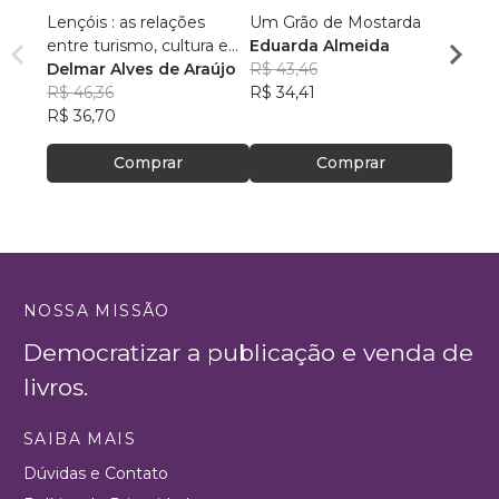
Lençóis : as relações
Um Grão de Mostarda
Inteli
entre turismo, cultura e
Eduarda Almeida
Aulas 
ambiente
Delmar Alves de Araújo
R$ 43,46
PhD(c
R$ 46,36
R$ 34,41
R$ 63
R$ 36,70
R$ 50
Comprar
Comprar
NOSSA MISSÃO
Democratizar a publicação e venda de
livros.
SAIBA MAIS
Dúvidas e Contato