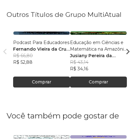
Outros Títulos de Grupo MultiAtual
Podcast Para Educadores
Educação em Ciências e
Linguí
Fernando Vieira da Cruz
Matemática na Amazônia
Cultu
(Fernandinho Cruz)
R$ 66,80
Legal: Pesquisas e
Jusiany Pereira da
Histór
Érica
R$ 52,88
Práticas Pedagógicas
Cunha dos Santos
R$ 43,14
Carva
R$ 42
R$ 34,16
R$ 33
Comprar
Comprar
Você também pode gostar de