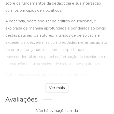
sobre os fundamentos da pedagogia e sua interseção
com os princípios democráticos.
A docência, pedra angular do edifício educacional, é
explorada de maneira aprofundada e ponderada ao longo
destas páginas. Os autores, munidos de perspicácia e
experiência, desvelam as complexidades inerentes ao ato
de ensinar, lançando luz sobre a importância
transcendental desse papel na formação do indivíduo e na
construção de uma sociedade mais justa e equitativa.
A obra não se restringe a uma mera análise t ...
Ver mais
Avaliações
Não há avaliações ainda.