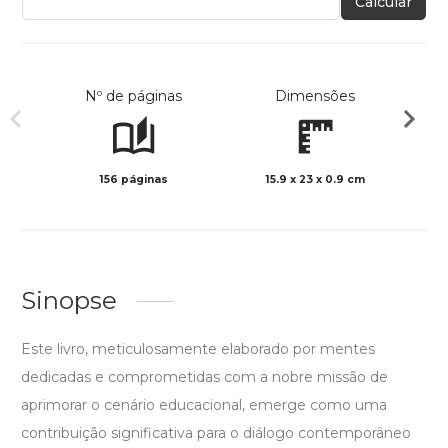
Calcular
Nº de páginas
Dimensões
156 páginas
15.9 x 23 x 0.9 cm
Preto 
Sinopse
Este livro, meticulosamente elaborado por mentes
dedicadas e comprometidas com a nobre missão de
aprimorar o cenário educacional, emerge como uma
contribuição significativa para o diálogo contemporâneo