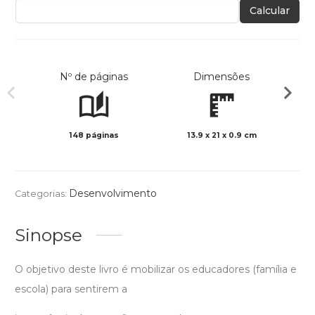
Calcular
Nº de páginas
Dimensões
148 páginas
13.9 x 21 x 0.9 cm
Preto 
Desenvolvimento
Categorias:
Sinopse
O objetivo deste livro é mobilizar os educadores (família e
escola) para sentirem a