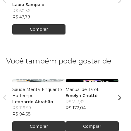
Laura Sampaio
R$ 60,36
R$ 47,79
Comprar
Você também pode gostar de
Saúde Mental Enquanto
Manual de Tarot
SEJA
Há Tempo!
Emelyn Chotté
UBIR
Leonardo Abrahão
R$ 217,32
R$ 13
R$ 119,59
R$ 172,04
R$ 10
R$ 94,68
Comprar
Comprar