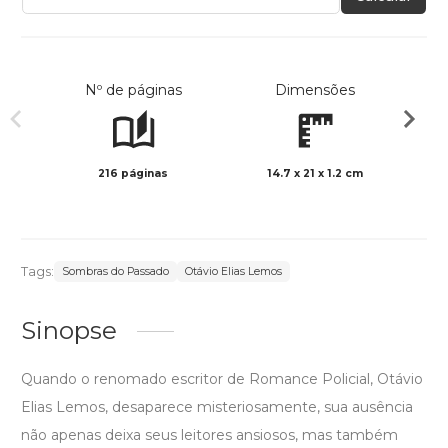
Nº de páginas
Dimensões
216 páginas
14.7 x 21 x 1.2 cm
Preto 
Tags:
Sombras do Passado
Otávio Elias Lemos
Sinopse
Quando o renomado escritor de Romance Policial, Otávio
Elias Lemos, desaparece misteriosamente, sua ausência
não apenas deixa seus leitores ansiosos, mas também