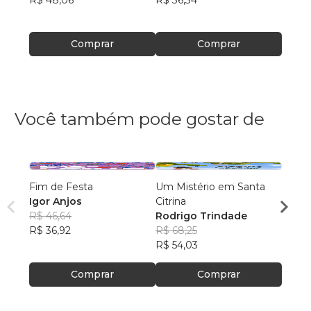
R$ 48,06
R$ 36,34
R$ 38
Comprar
Comprar
Você também pode gostar de
Fim de Festa
Um Mistério em Santa
Sombr
Igor Anjos
Citrina
Milto
R$ 46,64
Rodrigo Trindade
R$ 62
R$ 36,92
R$ 68,25
R$ 49
R$ 54,03
Comprar
Comprar