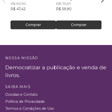
da Silva
R$ 59,90
R$ 75,67
Kane
R$ 47,42
R$ 59,90
R$ 55,
R$ 43
Comprar
Comprar
NOSSA MISSÃO
Democratizar a publicação e venda de
livros.
SAIBA MAIS
Dúvidas e Contato
Política de Privacidade
Termos e Condições de Uso