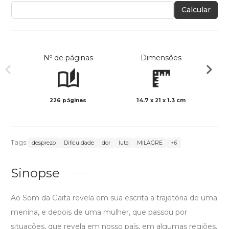
Calcular
Nº de páginas
Dimensões
226 páginas
14.7 x 21 x 1.3 cm
Preto 
Tags:
desprezo
Dificuldade
dor
luta
MILAGRE
+6
Sinopse
Ao Som da Gaita revela em sua escrita a trajetória de uma
menina, e depois de uma mulher, que passou por
situações, que revela em nosso país, em algumas regiões,