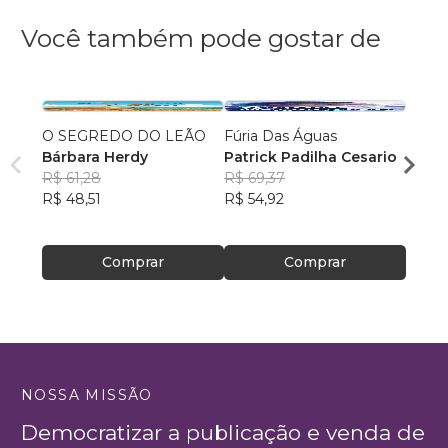
Você também pode gostar de
O SEGREDO DO LEÃO
Fúria Das Águas
A men
Bárbara Herdy
Patrick Padilha Cesario
Aless
R$ 61,28
R$ 69,37
R$ 67
R$ 48,51
R$ 54,92
R$ 53
Comprar
Comprar
NOSSA MISSÃO
Democratizar a publicação e venda de