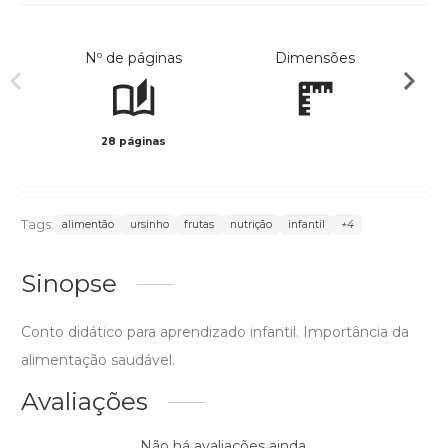
Nº de páginas
Dimensões
28 páginas
Col
Tags:
alimentão
ursinho
frutas
nutrição
infantil
+4
Sinopse
Conto didático para aprendizado infantil. Importância da
alimentação saudável.
Avaliações
Não há avaliações ainda.