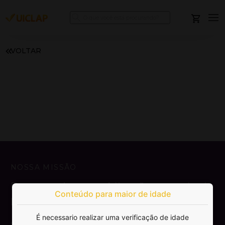
VOLTAR
NOSSA MISSÃO
Democratizar a publicação e venda de
Conteúdo para maior de idade
livros.
É necessario realizar uma verificação de idade
SAIBA MAIS