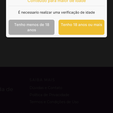
Conteúdo para maior de idade
É necessario realizar uma verificação de idade
Tenho menos de 18
Tenho 18 anos ou mais
anos
SAIBA MAIS
Dúvidas e Contato
da de
Política de Privacidade
Termos e Condições de Uso