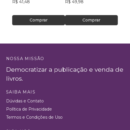
R$ 41,48
R$ 49,98
R$ 73
R$ 57
Comprar
Comprar
NOSSA MISSÃO
Democratizar a publicação e venda de
livros.
SAIBA MAIS
Dúvidas e Contato
Política de Privacidade
Termos e Condições de Uso