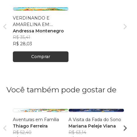
VERDINANDO E
AMARELINA EM:
PROTEJA SEU CORPO!
Andressa Montenegro
R$ 35,41
R$ 28,03
Comprar
Você também pode gostar de
Aventuras em Família
A Visita da Fada do Sono
Mãe d
Thiago Ferreira
Mariana Peleje Viana
como 
R$ 52,40
R$ 63,14
aprend
Prisci