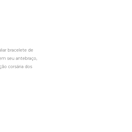
iar bracelete de
 em seu antebraço,
ção corsária dos