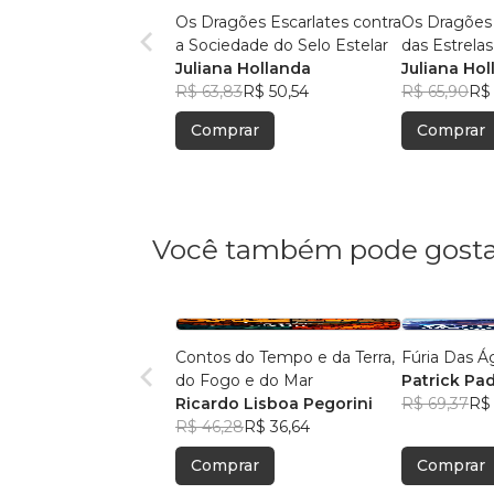
Os Dragões Escarlates contra
Os Dragões 
a Sociedade do Selo Estelar
das Estrelas
Juliana Hollanda
Juliana Ho
R$ 63,83
R$ 50,54
R$ 65,90
R$ 
Comprar
Comprar
Você também pode gosta
Contos do Tempo e da Terra,
Fúria Das Á
do Fogo e do Mar
Patrick Pad
Ricardo Lisboa Pegorini
R$ 69,37
R$ 
R$ 46,28
R$ 36,64
Comprar
Comprar