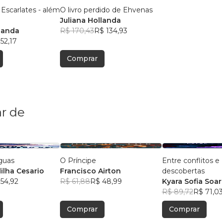
Escarlates - além
O livro perdido de Ehvenas
Juliana Hollanda
llanda
R$ 170,43
R$ 134,93
52,17
Comprar
r de
guas
O Príncipe
Entre conflitos e
ilha Cesario
Francisco Airton
descobertas
54,92
R$ 61,88
R$ 48,99
Kyara Sofia Soa
R$ 89,72
R$ 71,0
Comprar
Comprar