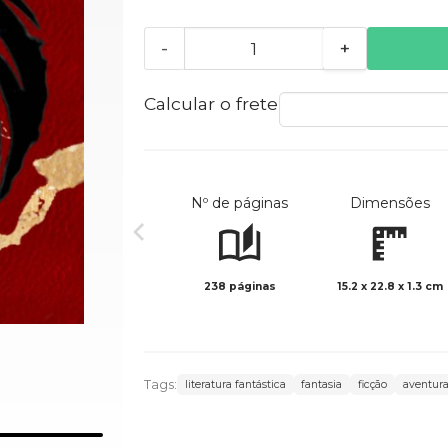
-
+
Calcular o frete
Nº de páginas
Dimensões
238 páginas
15.2 x 22.8 x 1.3 cm
Tags:
literatura fantástica
fantasia
ficção
aventur