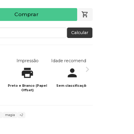
Comprar
Calcular
Impressão
Idade recomendada
Data de publicaç
Preto e Branco (Papel
Sem classificação
04/04/2024
Offset)
a
magia
+2