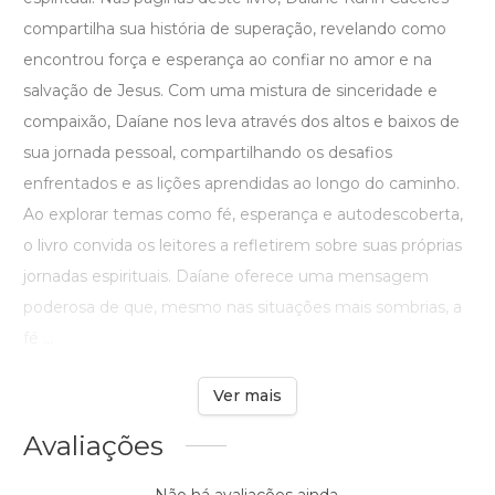
compartilha sua história de superação, revelando como
encontrou força e esperança ao confiar no amor e na
salvação de Jesus. Com uma mistura de sinceridade e
compaixão, Daíane nos leva através dos altos e baixos de
sua jornada pessoal, compartilhando os desafios
enfrentados e as lições aprendidas ao longo do caminho.
Ao explorar temas como fé, esperança e autodescoberta,
o livro convida os leitores a refletirem sobre suas próprias
jornadas espirituais. Daíane oferece uma mensagem
poderosa de que, mesmo nas situações mais sombrias, a
fé ...
Ver mais
Avaliações
Não há avaliações ainda.