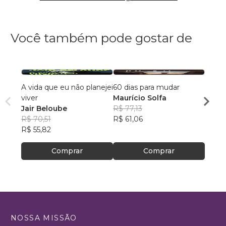
Você também pode gostar de
A vida que eu não planejei
60 dias para mudar
Cami
viver
Maurício Solfa
André
Jair Beloube
R$ 77,13
R$ 64
R$ 70,51
R$ 61,06
R$ 50
R$ 55,82
Comprar
Comprar
NOSSA MISSÃO