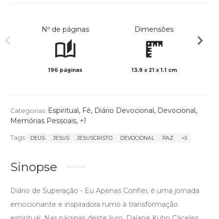
Nº de páginas
Dimensões
196 páginas
13.9 x 21 x 1.1 cm
Preto 
Espiritual
,
Fé
,
Diário Devocional
,
Devocional
,
Categorias:
Memórias Pessoais
,
+1
Tags:
DEUS
JESUS
JESUSCRISTO
DEVOCIONAL
PAZ
+5
Sinopse
Diário de Superação - Eu Apenas Confiei, é uma jornada
emocionante e inspiradora rumo à transformação
espiritual. Nas páginas deste livro, Daíane Kuhn Cáceles