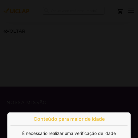
VOLTAR
NOSSA MISSÃO
Democratizar a publicação e venda de
Conteúdo para maior de idade
livros.
É necessario realizar uma verificação de idade
SAIBA MAIS