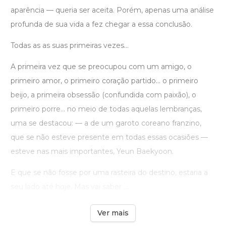
aparência — queria ser aceita. Porém, apenas uma análise
profunda de sua vida a fez chegar a essa conclusão.
Todas as as suas primeiras vezes...
A primeira vez que se preocupou com um amigo, o
primeiro amor, o primeiro coração partido... o primeiro
beijo, a primeira obsessão (confundida com paixão), o
primeiro porre... no meio de todas aquelas lembranças,
uma se destacou: — a de um garoto coreano franzino,
que se não esteve presente em todas essas ocasiões —
esteve nas mais importantes, Yeun Baekyoon.
E que se não fosse por uma rasteira do destino, estaria a
seu lado até hoje. Mas vai saber ...
Ver mais