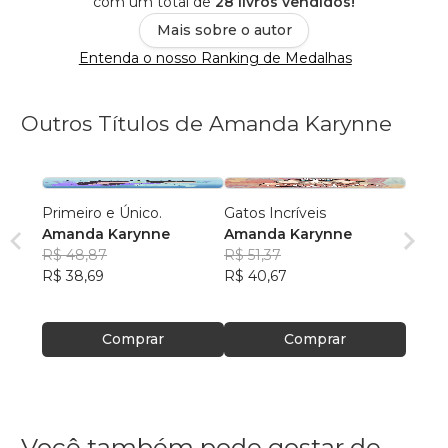
com um total de
28 livros vendidos!
Mais sobre o autor
Entenda o nosso Ranking de Medalhas
Outros Títulos de Amanda Karynne
Primeiro e Único.
Gatos Incríveis
Amanda Karynne
Amanda Karynne
R$ 48,87
R$ 51,37
R$ 38,69
R$ 40,67
Comprar
Comprar
Você também pode gostar de