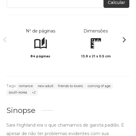
Calcular
Nº de páginas
Dimensões
84 páginas
13.9 x 21 x 0.5 cm
Preto 
Tags:
romance
new adult
friends to lovers
coming of age
south korea
+2
Sinopse
Sara Highland era o que chamamos de garota padrão. E
apesar de não ter problemas evidentes com sua