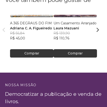
A 365 DEGRAUS DO FIM
Um Casamento Arranjado
meu 
Adriana C. A. Figueiredo
Laura Mazuani
Camil
R$ 56,84
R$ 139,90
R$ 57
R$ 45,00
R$ 110,76
R$ 45
Comprar
Comprar
NOSSA MISSÃO
Democratizar a publicação e venda de
livros.