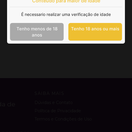
Conteúdo para maior de idade
É necessario realizar uma verificação de idade
Tenho menos de 18
Tenho 18 anos ou mais
anos
SAIBA MAIS
Dúvidas e Contato
da de
Política de Privacidade
Termos e Condições de Uso