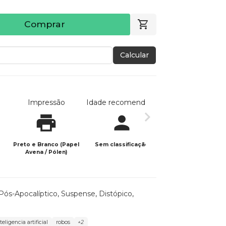
Comprar
Calcular
Impressão
Idade recomendada
Data de publicaç
Preto e Branco (Papel
Sem classificação
02/04/2024
Avena / Pólen)
 Pós-Apocalíptico
,
Suspense
,
Distópico
,
teligencia artificial
robos
+2