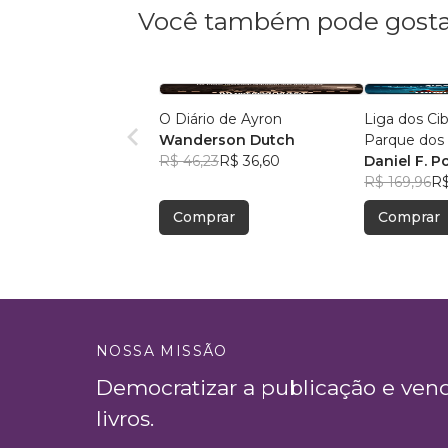
Você também pode gosta
O Diário de Ayron
Liga dos Ci
Wanderson Dutch
Parque dos
R$ 46,23
R$ 36,60
ao Desconh
Daniel F. P
R$ 169,96
R$
Comprar
Comprar
NOSSA MISSÃO
Democratizar a publicação e ven
livros.