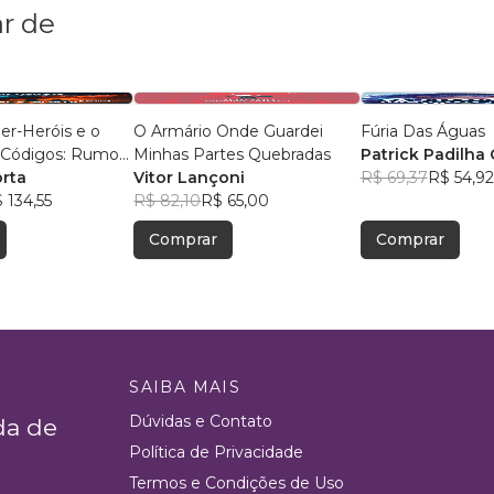
r de
ber-Heróis e o
O Armário Onde Guardei
Fúria Das Águas
 Códigos: Rumo
Minhas Partes Quebradas
Patrick Padilha 
ecido
orta
Vitor Lançoni
R$ 69,37
R$ 54,92
 134,55
R$ 82,10
R$ 65,00
Comprar
Comprar
SAIBA MAIS
Dúvidas e Contato
da de
Política de Privacidade
Termos e Condições de Uso