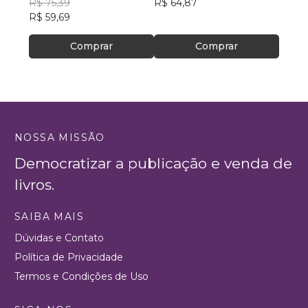
R$ 75,39
R$ 64,87
R$ 57,
R$ 59,69
R$ 45
Comprar
Comprar
NOSSA MISSÃO
Democratizar a publicação e venda de
livros.
SAIBA MAIS
Dúvidas e Contato
Política de Privacidade
Termos e Condições de Uso