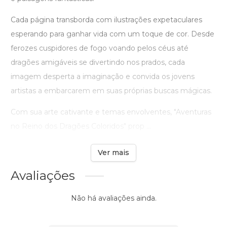
Cada página transborda com ilustrações expetaculares
esperando para ganhar vida com um toque de cor. Desde
ferozes cuspidores de fogo voando pelos céus até
dragões amigáveis se divertindo nos prados, cada
imagem desperta a imaginação e convida os jovens
artistas a embarcarem em suas próprias buscas mágicas.
Com sua arte cativante e temas envolventes, "Aventuras
no Reino dos Dragões Coloridos" prop ...
Ver mais
Avaliações
Não há avaliações ainda.