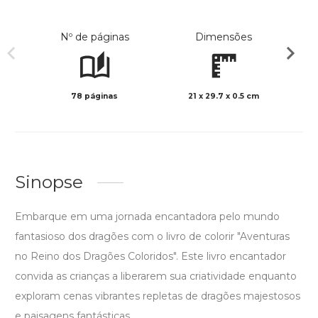
Nº de páginas
Dimensões
78 páginas
21 x 29.7 x 0.5 cm
Preto 
Sinopse
Embarque em uma jornada encantadora pelo mundo
fantasioso dos dragões com o livro de colorir "Aventuras
no Reino dos Dragões Coloridos". Este livro encantador
convida as crianças a liberarem sua criatividade enquanto
exploram cenas vibrantes repletas de dragões majestosos
e paisagens fantásticas.