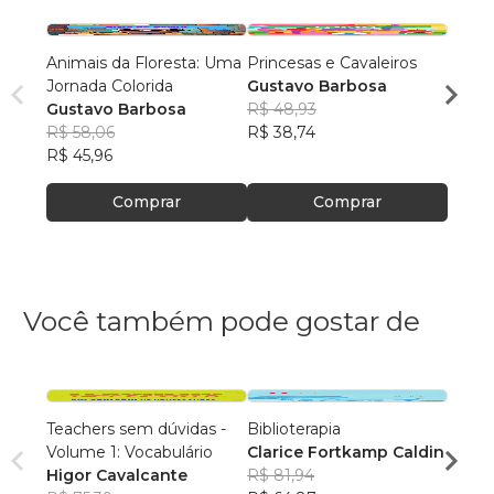
Animais da Floresta: Uma
Princesas e Cavaleiros
Astro
Jornada Colorida
Gustavo Barbosa
Gust
Gustavo Barbosa
R$ 48,93
R$ 58
R$ 58,06
R$ 38,74
R$ 45
R$ 45,96
Comprar
Comprar
Você também pode gostar de
Teachers sem dúvidas -
Biblioterapia
A MU
Volume 1: Vocabulário
Clarice Fortkamp Caldin
CAS
Higor Cavalcante
R$ 81,94
Renat