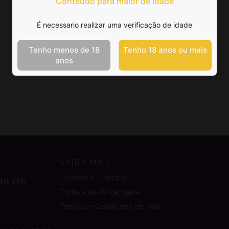
Conteúdo para maior de idade
É necessario realizar uma verificação de idade
Tenho menos de 18
Tenho 18 anos ou mais
anos
SAIBA MAIS
Dúvidas e Contato
da de
Política de Privacidade
Termos e Condições de Uso