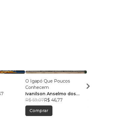
O Igapó Que Poucos
ENTRE SEGREDOS E
Conhecem
CONFLITOS
37
Ivanilson Anselmo dos
Osvaldo Pessoa
Ramos
R$ 59,07
R$ 46,77
Cavalcante
R$ 55,41
R$ 43,87
Comprar
Comprar