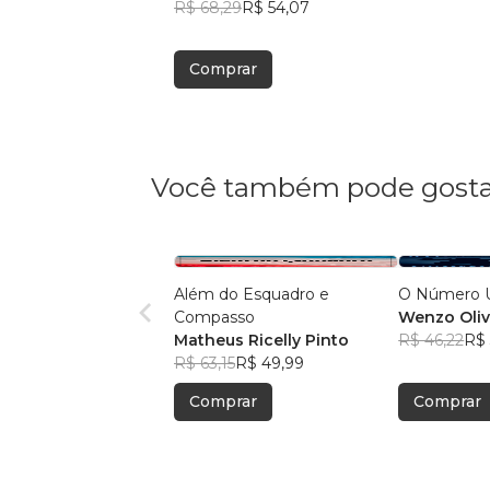
R$ 68,29
R$ 54,07
Comprar
Você também pode gosta
Além do Esquadro e
O Número
Compasso
Wenzo Oliv
Matheus Ricelly Pinto
R$ 46,22
R$ 
R$ 63,15
R$ 49,99
Comprar
Comprar