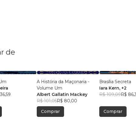
r de
 Um
A História da Maçonaria -
Brasília Secreta
eira
Volume Um
Iara Kern
, +2
36,59
Albert Gallatin Mackey
R$ 109,09
R$ 86,
R$ 101,05
R$ 80,00
Comprar
Comprar