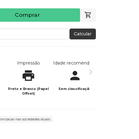
Comprar
Calcular
Impressão
Idade recomendada
Data de publicaç
Preto e Branco (Papel
Sem classificação
31/03/2024
Offset)
lonizacao nas sociedades atuais