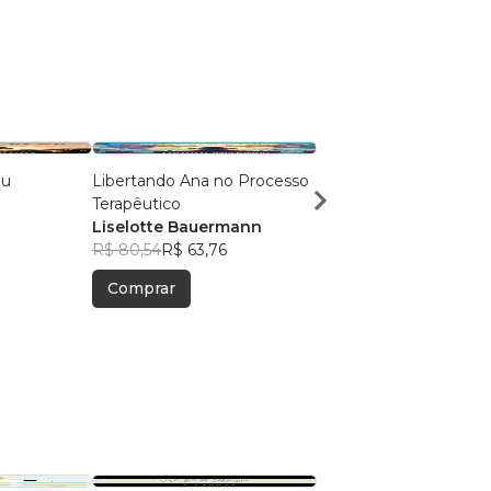
Eu
Libertando Ana no Processo
Manuela e os Orbs
Terapêutico
Pamela Stumpf
Liselotte Bauermann
R$ 67,88
R$ 53,74
R$ 80,54
R$ 63,76
Comprar
Comprar