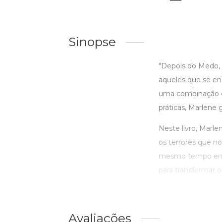
Sinopse
"Depois do Medo, 
aqueles que se en
uma combinação de 
práticas, Marlene 
Neste livro, Marle
os terrores que n
mesmo tempo empá
para transformar 
Avaliações