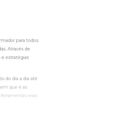
rmador para todos
as. Através de
 e estratégias
s do dia a dia até
agem que é ao
erramentas reais