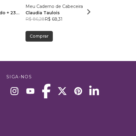
Meu Caderno de Cabeceira
Um passo por dia
o + 23
Claudia Taulois
Carol Milters
R$ 86,28
R$ 68,31
R$ 63,85
R$ 50,55
Comprar
Comprar
SIGA-NOS