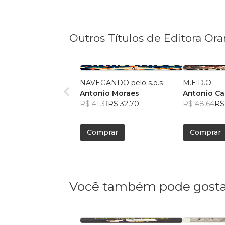
Outros Títulos de Editora Or
NAVEGANDO pelo s.o.s
M.E.D.O
Antonio Moraes
Antonio Ca
R$ 41,31
R$ 32,70
Moraes
R$ 48,64
R$
Comprar
Comprar
Você também pode gosta