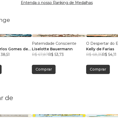
Entenda o nosso Ranking de Medalhas
ange
Paternidade Consciente
O Despertar do 
rlos Gomes de
Liselotte Bauermann
Kelly de Farias
 38,51
R$ 67,87
R$ 53,73
R$ 68,35
R$ 54,11
Comprar
Comprar
r de