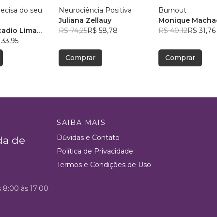
ecisa do seu
Neurociência Positiva
Burnout
Juliana Zellauy
Monique Machad
cadio Lima
R$ 74,25
R$ 58,78
autores
R$ 40,12
R$ 31,76
 33,95
Comprar
Comprar
SAIBA MAIS
Dúvidas e Contato
da de
Política de Privacidade
Termos e Condições de Uso
s 8:00 às 17:00