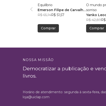
Equilíbrio
O mundo pr
Emerson Filipe de Carvalho
sorriso
Nogueira
R$ 65,14
R$ 51,57
Yanko Leo
Costa
R$ 42,89
R$
Comprar
Comprar
NOSSA MISSÃO
Democratizar a publicação e ven
livros.
Horário de atendimento: segunda à sexta-feira, da
loja@uiclap.com