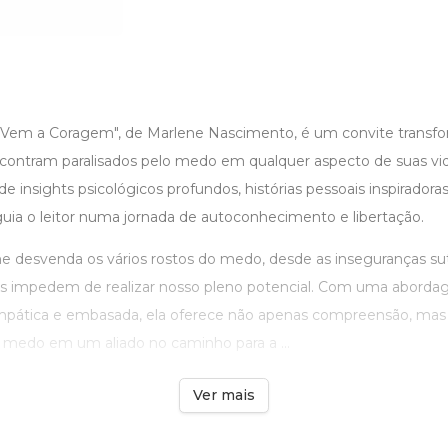
Vem a Coragem", de Marlene Nascimento, é um convite transfo
contram paralisados pelo medo em qualquer aspecto de suas vid
insights psicológicos profundos, histórias pessoais inspiradoras
guia o leitor numa jornada de autoconhecimento e libertação.
ne desvenda os vários rostos do medo, desde as inseguranças suti
os impedem de realizar nosso pleno potencial. Com uma abord
tica e embasada, ela oferece não apenas compreensão, mas f
o medo em um aliado no caminho para a ...
Ver mais