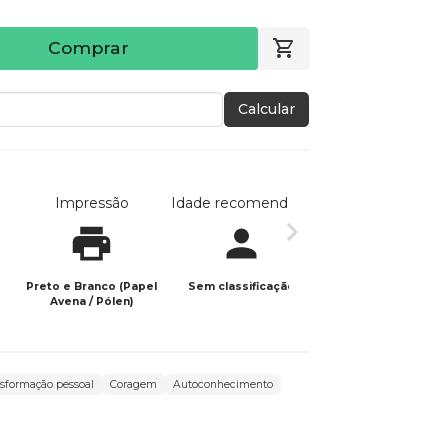
Comprar
Calcular
Impressão
Idade recomendada
Data de publicaç
Preto e Branco (Papel
Sem classificação
31/03/2024
Avena / Pólen)
sformação pessoal
Coragem
Autoconhecimento