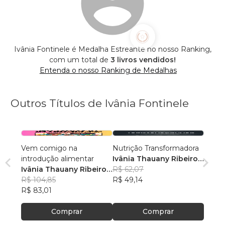
Ivânia Fontinele é Medalha Estreante no nosso Ranking,
com um total de
3 livros vendidos!
Entenda o nosso Ranking de Medalhas
Outros Títulos de Ivânia Fontinele
Vem comigo na
Nutrição Transformadora
introdução alimentar
Ivânia Thauany Ribeiro
Ivânia Thauany Ribeiro
Fontinele
R$ 62,07
Fontinele
R$ 104,85
R$ 49,14
R$ 83,01
Comprar
Comprar