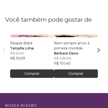
Você também pode gostar de
Respira Bebê
Nem sempre amor à
O Cér
Tarsylla Lima
primeira mordida
Autist
R$ 50,51
Bárbara Daou
Amér
R$ 39,99
R$ 128,08
R$ 23
R$ 101,40
R$ 18
Comprar
Comprar
NOSSA MISSÃO