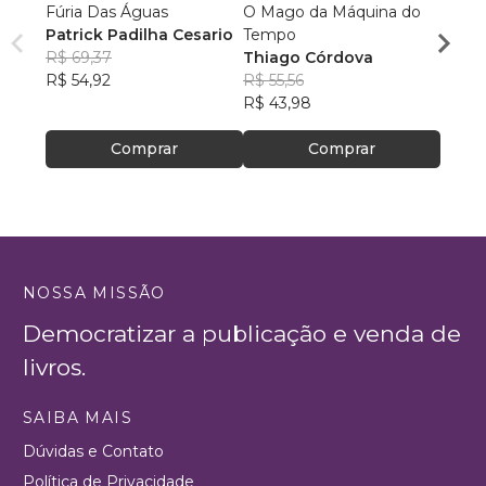
Fúria Das Águas
O Mago da Máquina do
As Av
Patrick Padilha Cesario
Tempo
Racie
R$ 69,37
Thiago Córdova
R$ 44
R$ 54,92
R$ 55,56
R$ 34
R$ 43,98
Comprar
Comprar
NOSSA MISSÃO
Democratizar a publicação e venda de
livros.
SAIBA MAIS
Dúvidas e Contato
Política de Privacidade