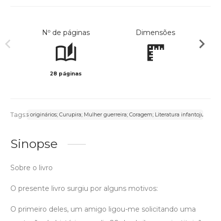
Nº de páginas
Dimensões
28 páginas
Preto 
Tags:
Povos originários; Curupira; Mulher guerreira; Coragem; Literatura infantojuvenil
Sinopse
Sobre o livro
O presente livro surgiu por alguns motivos:
O primeiro deles, um amigo ligou-me solicitando uma