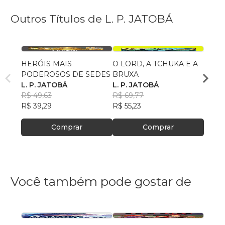
Outros Títulos de L. P. JATOBÁ
HERÓIS MAIS
O LORD, A TCHUKA E A
SOMO
PODEROSOS DE SEDES
BRUXA
L. P.
L. P. JATOBÁ
L. P. JATOBÁ
R$ 55
R$ 49,63
R$ 69,77
R$ 43
R$ 39,29
R$ 55,23
Comprar
Comprar
Você também pode gostar de