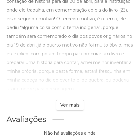
contação de história para dia 20 de abril, para a instituição
onde ele trabalha, em comemoração ao dia do livro (23),
eis o segundo motivo! O terceiro motivo, é o tema, ele
pediu “alguma coisa com o tema indígena”, porque
também será comemorado o dia dos povos originários no
dia 19 de abril, já o quarto motivo não foi muito óbvio, mas
eu explico: com pouco tempo para procurar um livro e
preparar uma história para contar, achei melhor inventar a
minha própria, porque desta forma, estará fresquinha em
minha cabeça no dia do evento e, de quebra, eu poderia
usar o nome para personagem ...
Ver mais
Avaliações
Não há avaliações ainda.