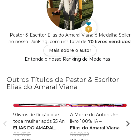
Pastor & Escritor Elias do Amaral Viana é Medalha Seller
no nosso Ranking, com um total de
70 livros vendidos!
Mais sobre o autor
Entenda o nosso Ranking de Medalhas
Outros Títulos de Pastor & Escritor
Elias do Amaral Viana
9 livros de ficção que
A Morte do Autor: Um
TERA
toda mulher após 35 Anos
livro 100% IA –
INTE
mais leem
ELIAS DO AMARAL
Inteligência Artificial
Elias do Amaral Viana
ARTIF
Elias
VIANA
R$ 47,61
R$ 50,92
R$ 63