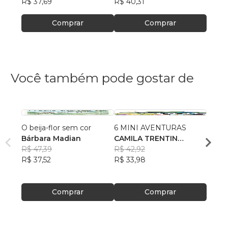
R$ 37,69
R$ 40,31
R$ 49
Comprar
Comprar
Você também pode gostar de
O beija-flor sem cor
6 MINI AVENTURAS
Cenas
Bárbara Madian
CAMILA TRENTIN
Emoç
R$ 47,39
ZANDONÁ
R$ 42,92
LUIS
R$ 37,52
R$ 33,98
DE J
R$ 47
R$ 37
Comprar
Comprar