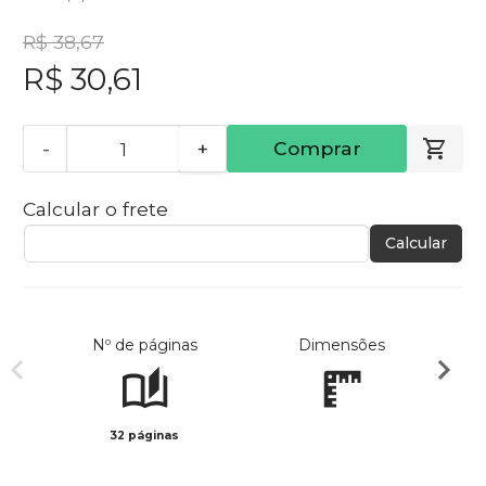
R$ 38,67
R$ 30,61
-
+
Comprar
Calcular o frete
Calcular
Nº de páginas
Dimensões
32 páginas
Preto 