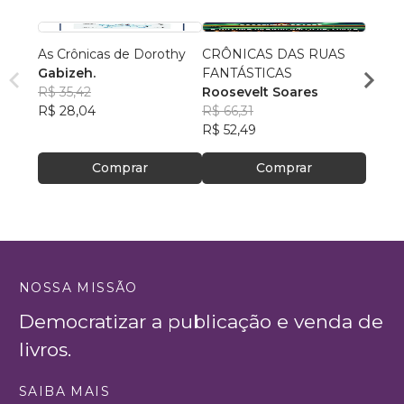
As Crônicas de Dorothy
CRÔNICAS DAS RUAS
CRÔN
Gabizeh.
FANTÁSTICAS
FANT
R$ 35,42
Roosevelt Soares
Roose
R$ 28,04
R$ 66,31
R$ 69
R$ 52,49
R$ 54
Comprar
Comprar
NOSSA MISSÃO
Democratizar a publicação e venda de
livros.
SAIBA MAIS