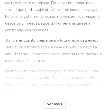
era um viajante do tempo. Ele tinha uma maquina do
tempo que podia viajar através do tempo e do espaço.
hunt tinha visto muitas coisas incríveis em suas viagens,
desde os primeiros passos do homem na lua até a
construção das pirâmides.
Um dia, enquanto viajava para o futuro, algo deu errado.
Houve um estrondo alto e a nave de hunt começou a
cair. Ele tentou consertar a nave, mas era tarde demais. A
nave caiu e foi destruída.
Quando hunt saiu dos destroços, ele percebeu que não
estava mais no seu tempo. Ele estava no período pré-
histórico. Ele podia ver dinossauros vagando pela terra, e o
cé ...
Ver mais