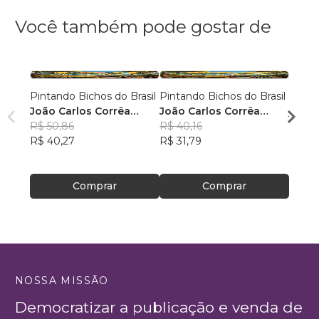
Você também pode gostar de
Pintando Bichos do Brasil
Pintando Bichos do Brasil
Ajude
João Carlos Corrêa
João Carlos Corrêa
jardim
Caminha
R$ 50,86
Caminha
R$ 40,16
Karin
R$ 40,27
R$ 31,79
Cast
R$ 47
R$ 37
Comprar
Comprar
NOSSA MISSÃO
Democratizar a publicação e venda de