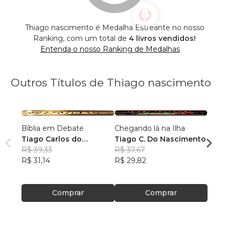
Thiago nascimento é Medalha Estreante no nosso
Ranking, com um total de
4 livros vendidos!
Entenda o nosso Ranking de Medalhas
Outros Títulos de Thiago nascimento
Bíblia em Debate
Chegando lá na Ilha
Natal
Tiago Carlos do
Tiago C. Do Nascimento
Tiago
Nascimento
R$ 39,33
R$ 37,67
R$ 32
R$ 31,14
R$ 29,82
R$ 25
Comprar
Comprar