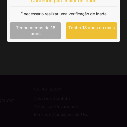
Conteúdo para maior de idade
É necessario realizar uma verificação de idade
Tenho menos de 18
Tenho 18 anos ou mais
anos
SAIBA MAIS
Dúvidas e Contato
da de
Política de Privacidade
Termos e Condições de Uso