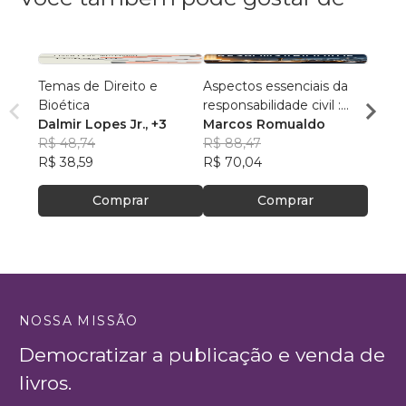
Temas de Direito e
Aspectos essenciais da
A Escr
Bioética
responsabilidade civil :
Conte
Dalmir Lopes Jr.
, +3
entre o dano e a
Marcos Romualdo
Edua
R$ 48,74
reparação : estudo
R$ 88,47
R$ 77
R$ 38,59
histórico, teórico e prático
R$ 70,04
R$ 61
no direito brasileiro
Comprar
Comprar
NOSSA MISSÃO
Democratizar a publicação e venda de
livros.