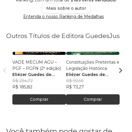
Mais sobre o autor
Entenda o nosso Ranking de Medalhas
Outros Títulos de Editora GuedesJus
VADE MECUM AGU –
Constituições Pretéritas e
Temas
PGF – PGFN (2ª edição)
Legislação Histórica
Militar
Eliézer Guedes de
Eliézer Guedes de
Maur
Oliveira Junior
R$ 234,72
Oliveira Junior
R$ 92,56
R$ 85
R$ 185,82
R$ 73,27
R$ 67
Comprar
Comprar
Você também pode gostar de