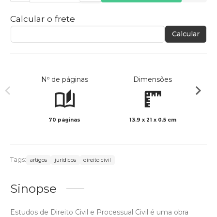
Calcular o frete
Calcular
Nº de páginas
Dimensões
70 páginas
13.9 x 21 x 0.5 cm
Preto 
Tags:
artigos
jurídicos
direito civil
Sinopse
Estudos de Direito Civil e Processual Civil é uma obra