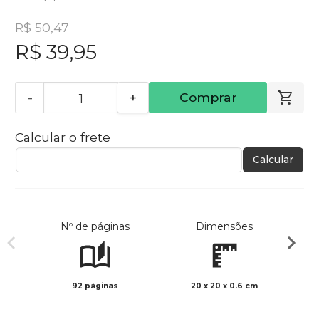
R$ 50,47
R$ 39,95
-
+
Comprar
Calcular o frete
Calcular
Nº de páginas
Dimensões
92 páginas
20 x 20 x 0.6 cm
Preto 