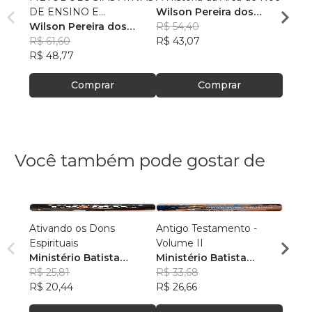
DE ENSINO E
Wilson Pereira dos
Wilso
APRENDIZAGEM NA
Wilson Pereira dos
Santos
R$ 54,40
Sant
R$ 48
EDUCAÇÃO
Santos
R$ 61,60
R$ 43,07
R$ 38
R$ 48,77
Comprar
Comprar
Você também pode gostar de
Ativando os Dons
Antigo Testamento -
Antig
Espirituais
Volume II
Volum
Ministério Batista
Ministério Batista
Minis
Ebenézer
R$ 25,81
Ebenézer
R$ 33,68
Eben
R$ 31
R$ 20,44
R$ 26,66
R$ 24