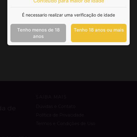
Conteúdo para maior de idade
É necessario realizar uma verificação de idade
Tenho menos de 18
Tenho 18 anos ou mais
anos
SAIBA MAIS
Dúvidas e Contato
da de
Política de Privacidade
Termos e Condições de Uso