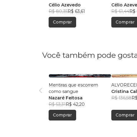
Célio Azevedo
Célio Azev
R$ 80,35
R$ 63,61
R$ 61,44
R$ 
Comprar
Comprar
Você também pode gosta
Mentiras que escorrem
ALVORECE
como sangue
Cristina Ca
Nazaré Feitosa
R$ 136,58
R$
R$ 53,31
R$ 42,20
Comprar
Comprar