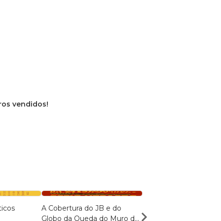
vros vendidos!
icos
A Cobertura do JB e do
The News Coverage O
Globo da Queda do Muro de
And Globo About The F