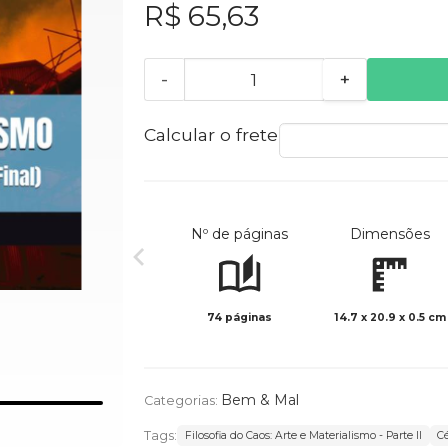
R$ 65,63
-
+
Calcular o frete
Nº de páginas
Dimensões
74 páginas
14.7 x 20.9 x 0.5 cm
Bem & Mal
Categorias:
Tags:
Filosofia do Caos: Arte e Materialismo - Parte II
C