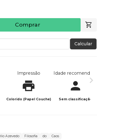
Comprar
Calcular
Impressão
Idade recomendada
Data de publicaç
Colorido (Papel Couche)
Sem classificação
24/03/2024
élio Azevedo
Filosofia
do
Caos