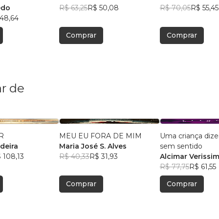
edo
R$ 63,25
R$ 50,08
R$ 70,05
R$ 55,45
48,64
Comprar
Comprar
r de
R
MEU EU FORA DE MIM
Uma criança dize
ldeira
Maria José S. Alves
sem sentido
 108,13
R$ 40,33
R$ 31,93
Alcimar Verissi
R$ 77,75
R$ 61,55
Comprar
Comprar