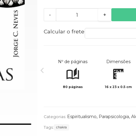
-
+
Calcular o frete
Nº de páginas
Dimensões
80 páginas
16 x 23 x 0.5 cm
Espiritualismo
,
Parapsicologia
,
Al
Categorias:
Tags:
chakra