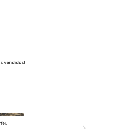
os vendidos!
rfeu