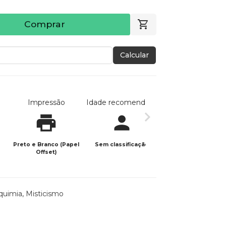
Comprar
Calcular
Impressão
Idade recomendada
Data de publicaç
Preto e Branco (Papel
Sem classificação
24/03/2024
Offset)
quimia
,
Misticismo