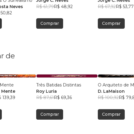
 & O Surrealismo
Jorge C. Neves
Jorge C. Neves
osta Neves
R$ 61,79
R$ 48,92
R$ 67,92
R$ 53,77
 50,82
Comprar
Comprar
r de
a Mente
Três Batidas Distintas
O Arquiteto de 
a Mente
Roy Luria
D. LaMaison
 139,39
R$ 87,61
R$ 69,36
R$ 100,92
R$ 79,
Comprar
Comprar