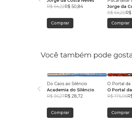
Jorge da Costa Neves
Psicanálise
R$ 64,22
R$ 50,84
Jorge da C
R$ 64,20
R$
Comprar
Comprar
Você também pode gosta
Do Caos ao Silêncio
O Portal d
Academia do Silêncio
O Portal d
R$ 36,27
R$ 28,72
R$ 176,06
R$
Comprar
Comprar