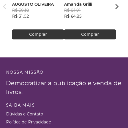
AUGUSTO OLIVEIRA
Amanda Grílli
Franc
R$ 39,18
R$ 81,91
Gonça
R$ 60
R$ 31,02
R$ 64,85
R$ 47
Comprar
Comprar
NOSSA MISSÃO
Democratizar a publicação e venda de
livros.
SAIBA MAIS
Dúvidas e Contato
Política de Privacidade