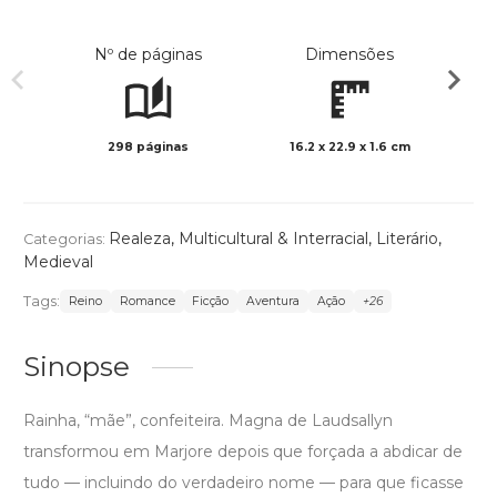
Nº de páginas
Dimensões
298 páginas
16.2 x 22.9 x 1.6 cm
Preto 
Realeza
,
Multicultural & Interracial
,
Literário
,
Categorias:
Medieval
Tags:
Reino
Romance
Ficção
Aventura
Ação
+26
Sinopse
Rainha, “mãe”, confeiteira. Magna de Laudsallyn
transformou em Marjore depois que forçada a abdicar de
tudo — incluindo do verdadeiro nome — para que ficasse