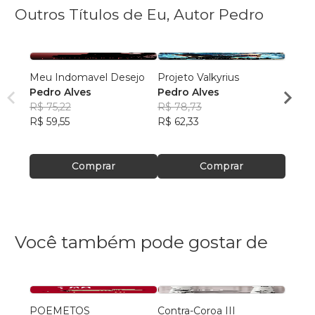
Outros Títulos de Eu, Autor Pedro
Meu Indomavel Desejo
Projeto Valkyrius
Esti
Pedro Alves
Pedro Alves
Pedro
R$ 75,22
R$ 78,73
R$ 75
R$ 59,55
R$ 62,33
R$ 59
Comprar
Comprar
Você também pode gostar de
POEMETOS
Contra-Coroa III
FLOR