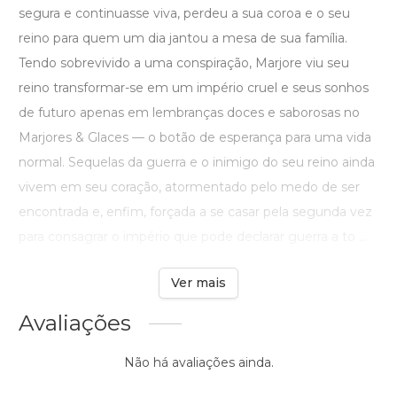
segura e continuasse viva, perdeu a sua coroa e o seu
reino para quem um dia jantou a mesa de sua família.
Tendo sobrevivido a uma conspiração, Marjore viu seu
reino transformar-se em um império cruel e seus sonhos
de futuro apenas em lembranças doces e saborosas no
Marjores & Glaces — o botão de esperança para uma vida
normal. Sequelas da guerra e o inimigo do seu reino ainda
vivem em seu coração, atormentado pelo medo de ser
encontrada e, enfim, forçada a se casar pela segunda vez
para consagrar o império que pode declarar guerra a to ...
Ver mais
Avaliações
Não há avaliações ainda.