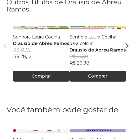
Outros Títulos de Drausio de Abreu
Ramos
Senhora Laura Coelha
Senhora Laura Coelha
Nina,
Drausio de Abreu Ramos
para colorir
rosa
R$ 35,52
Drausio de Abreu Ramos
Draus
R$ 28,12
R$ 26,50
R$ 38
R$ 20,98
R$ 30
Comprar
Comprar
Você também pode gostar de