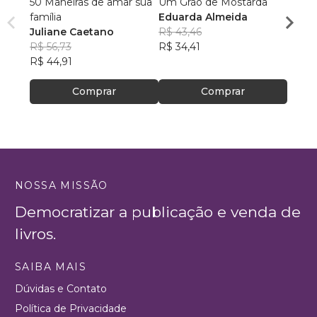
50 Maneiras de amar sua
Um Grão de Mostarda
A Ver
família
Eduarda Almeida
Cama
Juliane Caetano
R$ 43,46
Herib
R$ 56,73
R$ 34,41
R$ 52,
R$ 44,91
R$ 41
Comprar
Comprar
NOSSA MISSÃO
Democratizar a publicação e venda de
livros.
SAIBA MAIS
Dúvidas e Contato
Política de Privacidade