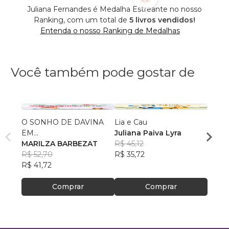
Juliana Fernandes é Medalha Estreante no nosso
Ranking, com um total de
5 livros vendidos!
Entenda o nosso Ranking de Medalhas
Você também pode gostar de
O SONHO DE DAVINA
Lia e Cau
As Av
EM...
Juliana Paiva Lyra
de Jo
MARILZA BARBEZAT
R$ 45,12
Rodri
R$ 52,70
R$ 35,72
Marti
R$ 36
R$ 41,72
R$ 29
Comprar
Comprar