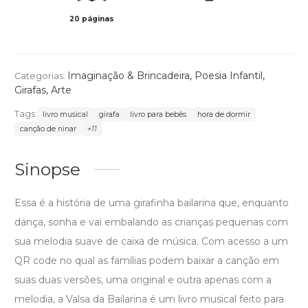
20 páginas
Col
Imaginação & Brincadeira
,
Poesia Infantil
,
Categorias:
Girafas
,
Arte
Tags:
livro musical
girafa
livro para bebês
hora de dormir
canção de ninar
+11
Sinopse
Essa é a história de uma girafinha bailarina que, enquanto
dança, sonha e vai embalando as crianças pequenas com
sua melodia suave de caixa de música. Com acesso a um
QR code no qual as famílias podem baixar a canção em
suas duas versões, uma original e outra apenas com a
melodia, a Valsa da Bailarina é um livro musical feito para