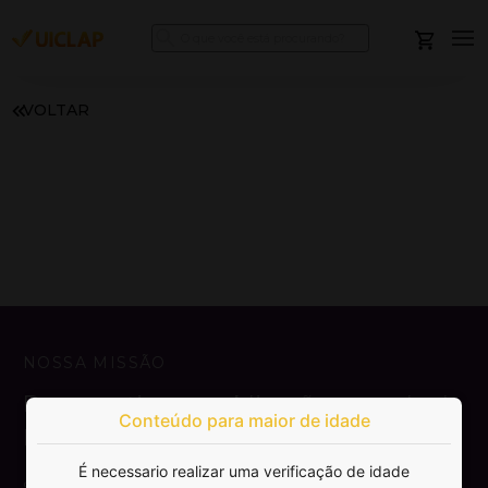
VOLTAR
NOSSA MISSÃO
Democratizar a publicação e venda de
Conteúdo para maior de idade
livros.
É necessario realizar uma verificação de idade
SAIBA MAIS