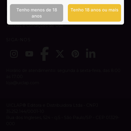
Dúvidas e Contato
Tenho menos de 18
Tenho 18 anos ou mais
anos
Política de Privacidade
Termos e Condições de Uso
SIGA-NOS
Horário de atendimento: segunda à sexta-feira, das 8:00
às 17:00
loja@uiclap.com
UICLAP® Editora e Distribuidora Ltda - CNPJ
35.252.144/0001-10
Rua dos Ingleses, 524 - cj.5 - São Paulo/SP - CEP 01329-
000