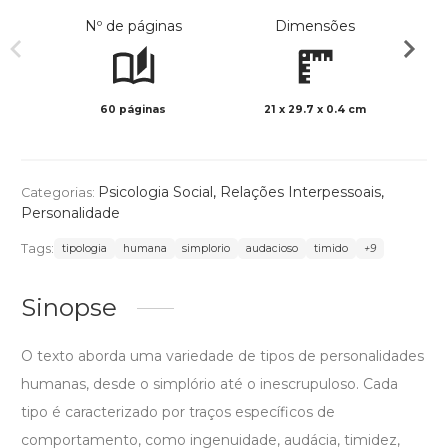
Nº de páginas
Dimensões
60 páginas
21 x 29.7 x 0.4 cm
Preto 
Psicologia Social
,
Relações Interpessoais
,
Categorias:
Personalidade
Tags:
tipologia
humana
simplorio
audacioso
timido
+9
Sinopse
O texto aborda uma variedade de tipos de personalidades
humanas, desde o simplório até o inescrupuloso. Cada
tipo é caracterizado por traços específicos de
comportamento, como ingenuidade, audácia, timidez,