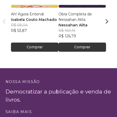
Ah! Agora Entendi
Obra Completa de
Mestr
Isabela Couto Machado
Nessahan Alita
Si. D
R$ 68,04
Nessahan Alita
Vol.01
Eliza
R$ 53,87
R$ 160,15
R$ 14
R$ 126,79
R$ 111
Comprar
Comprar
NOSSA MISSÃO
Democratizar a publicação e venda de
livros.
SAIBA MAIS