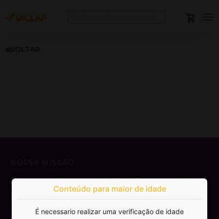
VOLTAR
NOSSA MISSÃO
Democratizar a publicação e venda de
Conteúdo para maior de idade
livros.
É necessario realizar uma verificação de idade
SAIBA MAIS