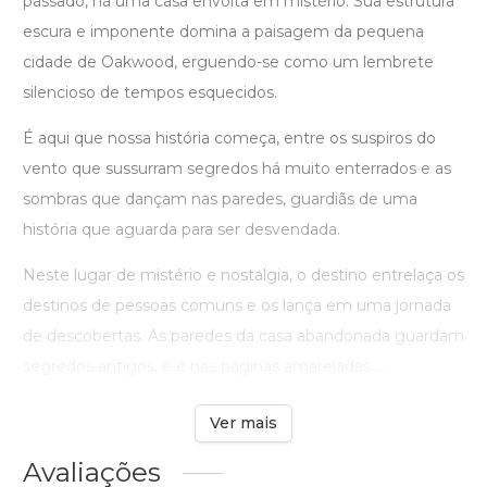
passado, há uma casa envolta em mistério. Sua estrutura
escura e imponente domina a paisagem da pequena
cidade de Oakwood, erguendo-se como um lembrete
silencioso de tempos esquecidos.
É aqui que nossa história começa, entre os suspiros do
vento que sussurram segredos há muito enterrados e as
sombras que dançam nas paredes, guardiãs de uma
história que aguarda para ser desvendada.
Neste lugar de mistério e nostalgia, o destino entrelaça os
destinos de pessoas comuns e os lança em uma jornada
de descobertas. As paredes da casa abandonada guardam
segredos antigos, e é nas páginas amareladas ...
Ver mais
Avaliações