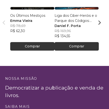
Os Últimos Mestiços
Liga dos Ciber-Heróis e o
Agulh
Emma Vieira
Parque dos Códigos:
Escri
R$ 78,69
Rumo ao Desconhecido
Daniel F. Porta
R$ 79
R$ 62,30
R$ 169,96
R$ 63
R$ 134,55
Comprar
Comprar
NOSSA MISSÃO
Democratizar a publicação e venda de
livros.
SAIBA MAIS