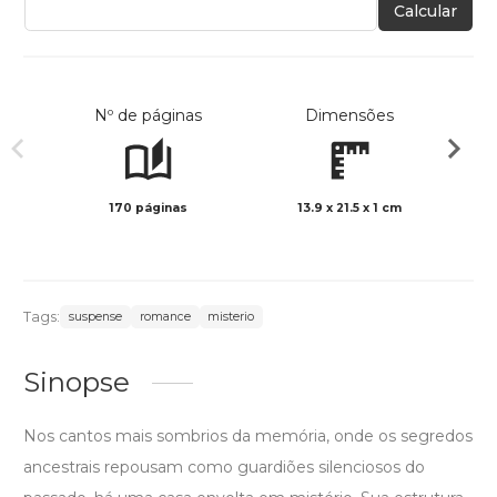
Calcular
Nº de páginas
Dimensões
170 páginas
13.9 x 21.5 x 1 cm
Preto 
Tags:
suspense
romance
misterio
Sinopse
Nos cantos mais sombrios da memória, onde os segredos
ancestrais repousam como guardiões silenciosos do