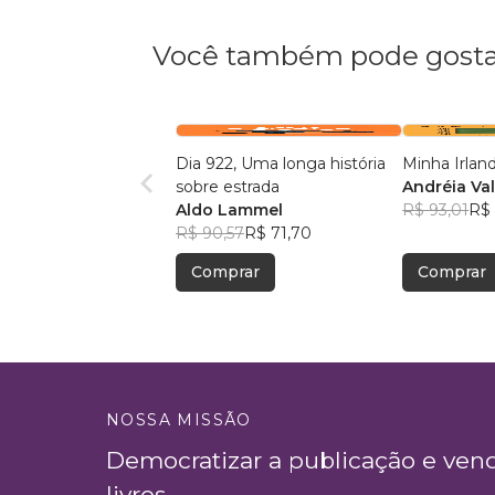
Você também pode gosta
Dia 922, Uma longa história
Minha Irlan
sobre estrada
Andréia Va
Aldo Lammel
R$ 93,01
R$ 
R$ 90,57
R$ 71,70
Comprar
Comprar
NOSSA MISSÃO
Democratizar a publicação e ven
livros.