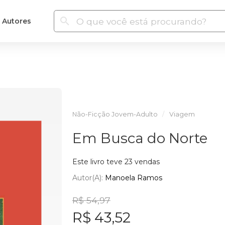
Autores
Não-Ficção Jovem-Adulto
Viagem
Em Busca do Norte
Este livro teve 23 vendas
Autor(a):
Manoela Ramos
R$ 54,97
R$ 43,52