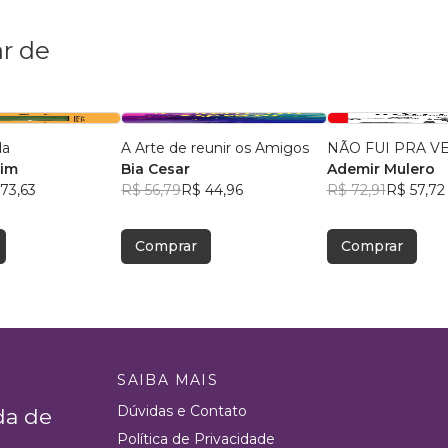
r de
da
A Arte de reunir os Amigos
NÃO FUI PRA V
lim
Bia Cesar
Ademir Mulero
73,63
R$ 56,79
R$ 44,96
R$ 72,91
R$ 57,72
Comprar
Comprar
SAIBA MAIS
Dúvidas e Contato
da de
Política de Privacidade