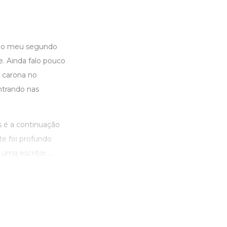
do do meu segundo
e. Ainda falo pouco
do carona no
ntrando nas
é a continuação
te foi profundo
ma escritor ...