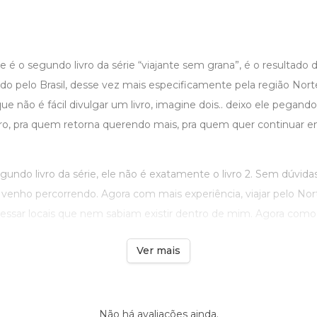
é o segundo livro da série “viajante sem grana”, é o resulta
 pelo Brasil, desse vez mais especificamente pela região Nort
que não é fácil divulgar um livro, imagine dois.. deixo ele pegan
ro, pra quem retorna querendo mais, pra quem quer continuar e
undo livro da série, ele não é exatamente o livro 2. Sem dúvidas 
venho percorrendo. Agora com mais experiência, viajar pelo Nor
essar locais que nem sabiam existir dentro de mim. Agora como u
Ver mais
Não há avaliações ainda.