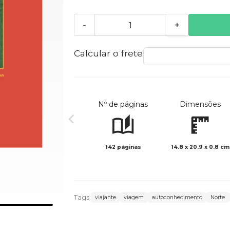
-
+
Calcular o frete
Nº de páginas
Dimensões
142 páginas
14.8 x 20.9 x 0.8 cm
Tags:
viajante
viagem
autoconhecimento
Norte