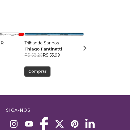
ER
Trilhando Sonhos
Um encontro em Pari
Thiago Fantinatti
Júlia Macedo
R$ 68,20
R$ 53,99
R$ 55,91
R$ 44,26
Comprar
Comprar
SIGA-NOS