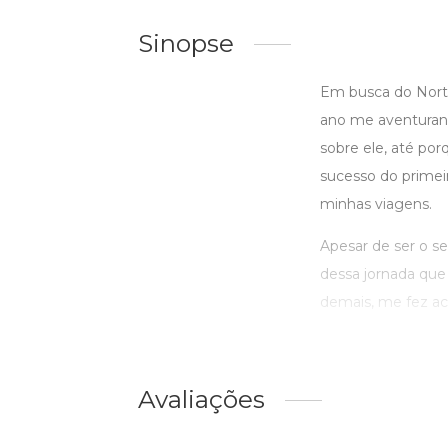
Sinopse
Em busca do Norte 
ano me aventurando
sobre ele, até por
sucesso do primei
minhas viagens.
Apesar de ser o seg
dessa jornada que 
demais, me fez ac
Avaliações