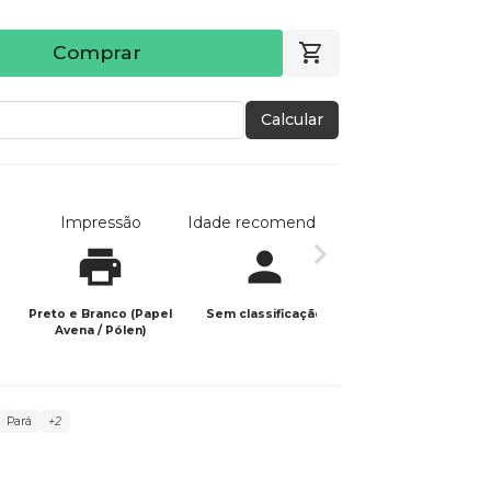
Comprar
Calcular
Impressão
Idade recomendada
Data de publicaç
Preto e Branco (Papel
Sem classificação
19/03/2024
Avena / Pólen)
Pará
+2