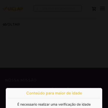
VOLTAR
NOSSA MISSÃO
Democratizar a publicação e venda de
Conteúdo para maior de idade
livros.
É necessario realizar uma verificação de idade
SAIBA MAIS